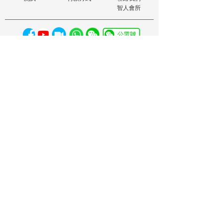
智人會所
購物條款
私隱權
退款
© 版權所有，不得轉載。智人基因有限公司