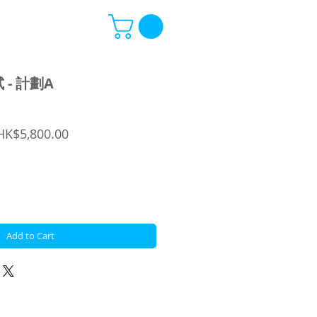
- 計劃A
egular
Sale
HK$5,800.00
rice
Price
Add to Cart