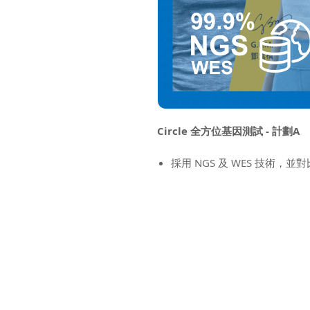
Circle 全方位基因測試 - 計劃A
採用 NGS 及 WES 技術，
測試 20 大類別，超過 500
適合所有人，特別是重視預防
終身免費更新測試資訊
透過棉花棒採集口腔細胞
3-4 個工作週會有結果
專屬基因顧問與一對一詳細解
免費使用智人行動網絡平台
測試介紹頁:
按此查看