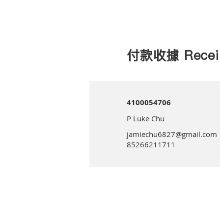
付款收據 Recei
4100054706
P Luke Chu
jamiechu6827@gmail.com
85266211711