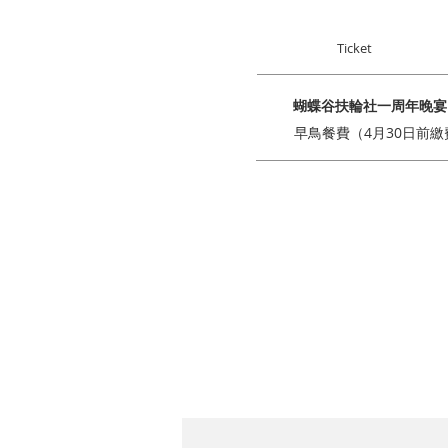
Ticket
蝴蝶谷扶輪社一周年晚宴
早鳥餐費（4月30日前