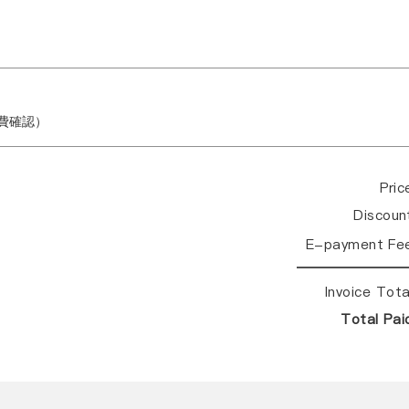
繳費確認）
Pri
Discou
E-payment Fe
Invoice Tot
Total Pa