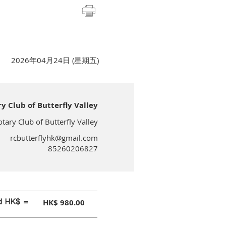
2026年04月24日 (星期五)
lub of Butterfly Valley
 Club of Butterfly Valley
rcbutterflyhk@gmail.com
85260206827
id HK$ =
HK$ 980.00