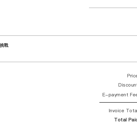
挑戰
Pri
Discou
E-payment Fe
Invoice Tot
Total Pa