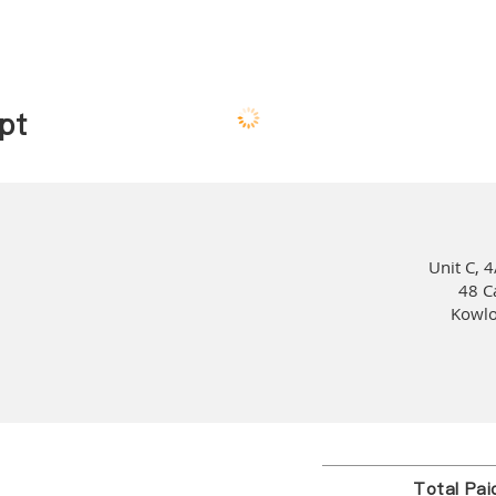
pt
Unit C, 4
48 C
Kowlo
Total Pa