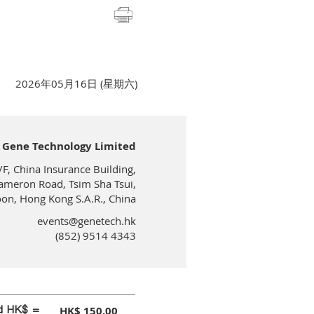
2026年05月16日 (星期六)
Gene Technology Limited
/F, China Insurance Building,
ameron Road, Tsim Sha Tsui,
on, Hong Kong S.A.R., China
events@genetech.hk
(852) 9514 4343
id HK$ =
HK$ 150.00