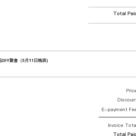
Total Pa
DIY聚會（5月11日晚班)
Pri
Discou
E-payment Fe
Invoice Tot
Total Pa