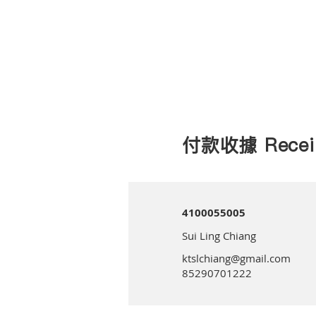
付款收據 Recei
4100055005
Sui Ling Chiang
ktslchiang@gmail.com
85290701222