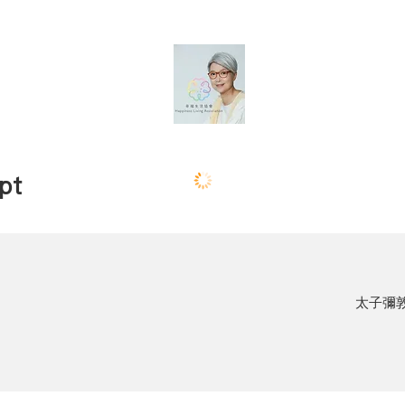
pt
太子彌敦