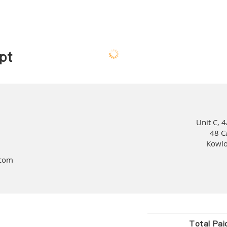
pt
Unit C, 4
48 C
Kowlo
.com
Total Pa