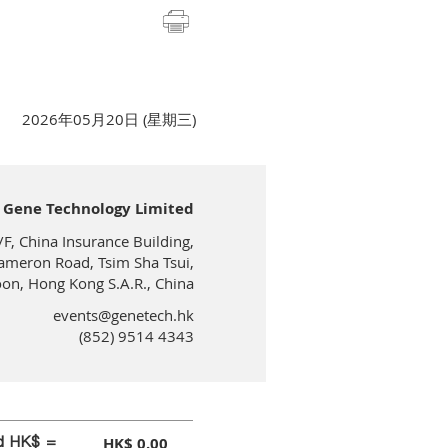
2026年05月20日 (星期三)
Gene Technology Limited
/F, China Insurance Building,
ameron Road, Tsim Sha Tsui,
on, Hong Kong S.A.R., China
events@genetech.hk
(852) 9514 4343
id HK$ =
HK$ 0.00