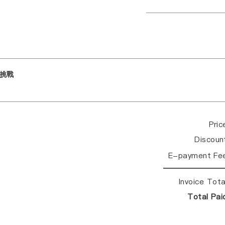
挑戰
Pri
Discou
E-payment Fe
Invoice Tot
Total Pa