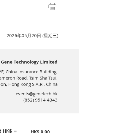
2026年05月20日 (星期三)
Gene Technology Limited
/F, China Insurance Building,
ameron Road, Tsim Sha Tsui,
on, Hong Kong S.A.R., China
events@genetech.hk
(852) 9514 4343
id HK$ =
HK$ 0.00