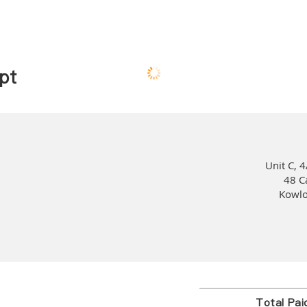
pt
Unit C, 4
48 C
Kowlo
Total Pa