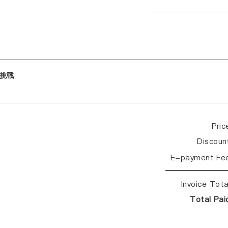
挑戰
Pri
Discou
E-payment Fe
Invoice Tot
Total Pa