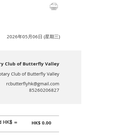
2026年05月06日 (星期三)
lub of Butterfly Valley
 Club of Butterfly Valley
rcbutterflyhk@gmail.com
85260206827
id HK$ =
HK$ 0.00