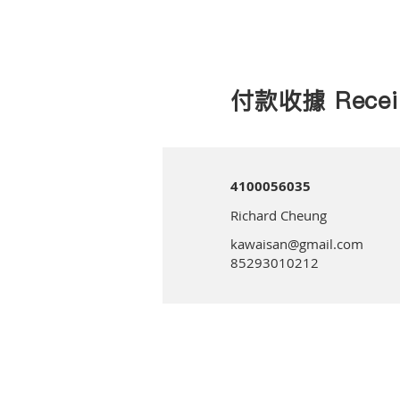
付款收據 Recei
4100056035
Richard Cheung
kawaisan@gmail.com
85293010212