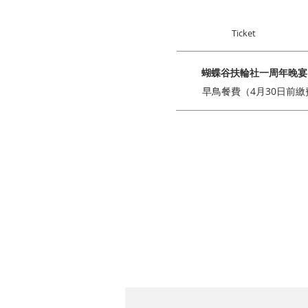
Ticket
蝴蝶谷扶輪社一周年晚宴
早鳥餐費（4月30日前