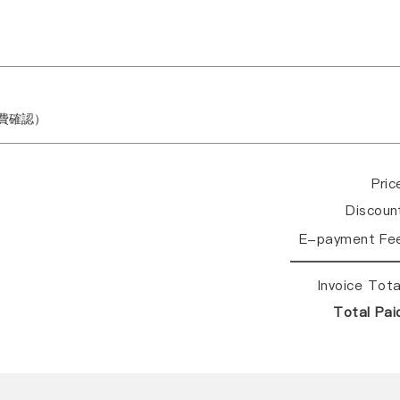
繳費確認）
Pri
Discou
E-payment Fe
Invoice Tot
Total Pa