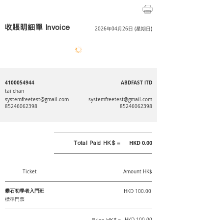
收賬明細單 Invoice
2026年04月26日 (星期日)
4100054944
ABDFAST lTD
tai chan
⠀⠀⠀⠀⠀⠀
systemfreetest@gmail.com
systemfreetest@gmail.com
85246062398
85246062398
Total Paid HK$ =
HKD 0.00
Ticket
Amount HK$
攀石初學者入門班
HKD 100.00
標準門票
Price HK$ =
HKD 100.00