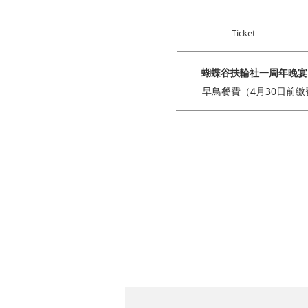
Ticket
蝴蝶谷扶輪社一周年晚宴
早鳥餐費（4月30日前