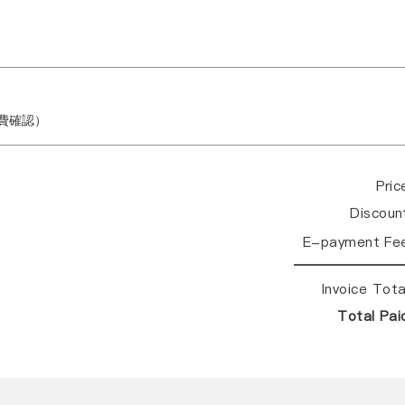
繳費確認）
Pri
Discou
E-payment Fe
Invoice Tot
Total Pa