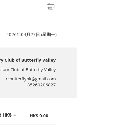
2026年04月27日 (星期一)
lub of Butterfly Valley
 Club of Butterfly Valley
rcbutterflyhk@gmail.com
85260206827
id HK$ =
HK$ 0.00