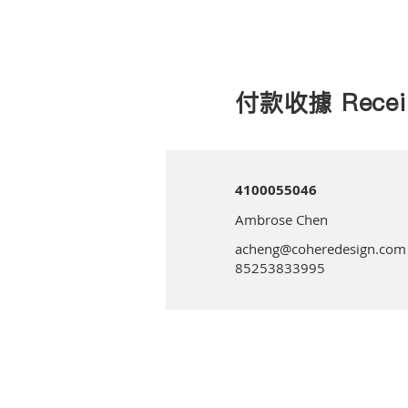
付款收據 Recei
4100055046
Ambrose Chen
acheng@coheredesign.com
85253833995