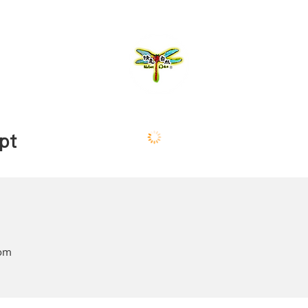
pt
com