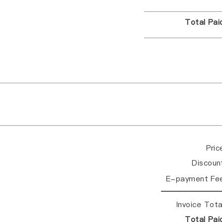
Total Pa
Pri
Discou
E-payment Fe
Invoice Tot
Total Pa