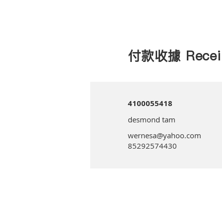
付款收據 Recei
4100055418
desmond tam
wernesa@yahoo.com
85292574430