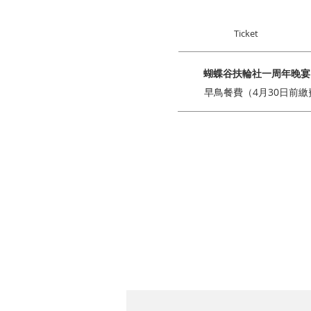
Ticket
蝴蝶谷扶輪社一周年晚宴
早鳥餐費（4月30日前