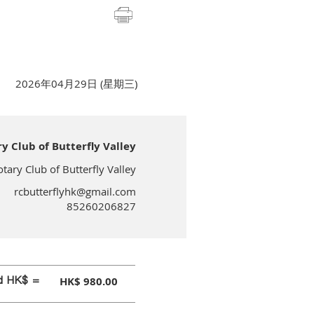
2026年04月29日 (星期三)
lub of Butterfly Valley
 Club of Butterfly Valley
rcbutterflyhk@gmail.com
85260206827
id HK$ =
HK$ 980.00