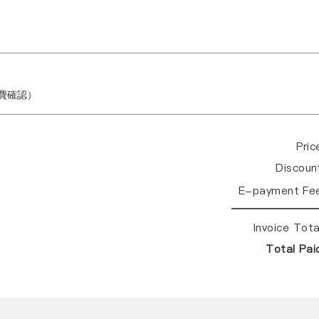
繳費確認）
Pri
Discou
E-payment Fe
Invoice Tot
Total Pa