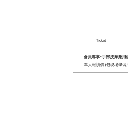
Ticket
會員專享~手部按摩應用練
單人報讀價 (包現場學習