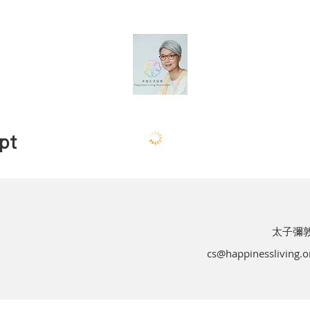
pt
太子彌敦
cs@happinessliving.o