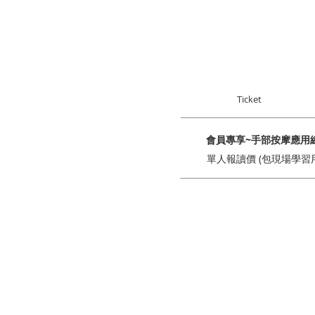
Ticket
會員專享~手部按摩應用練
單人報讀價 (包現場學習