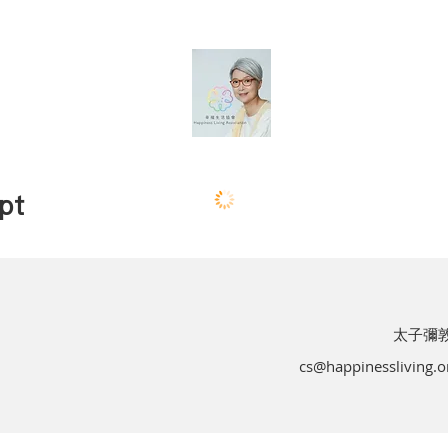
pt
太子彌敦
cs@happinessliving.o