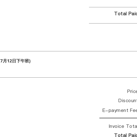
Total Pa
7月12日下午班)
Pri
Discou
E-payment Fe
Invoice Tot
Total Pa