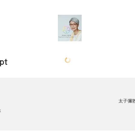
pt
太子彌敦
k