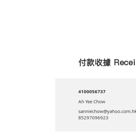
付款收據 Recei
4100056737
Ah Yee Chow
sanniechow@yahoo.com.h
85297096923