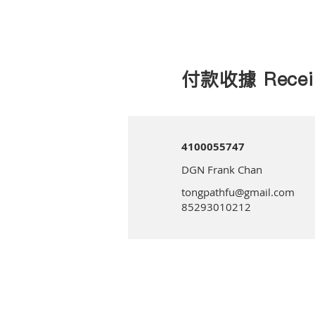
付款收據 Recei
4100055747
DGN Frank Chan
tongpathfu@gmail.com
85293010212