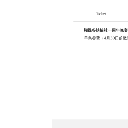
Ticket
蝴蝶谷扶輪社一周年晚宴
早鳥餐費（4月30日前