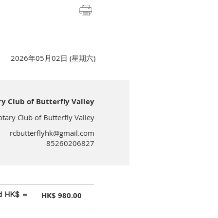
2026年05月02日 (星期六)
lub of Butterfly Valley
 Club of Butterfly Valley
rcbutterflyhk@gmail.com
85260206827
id HK$ =
HK$ 980.00