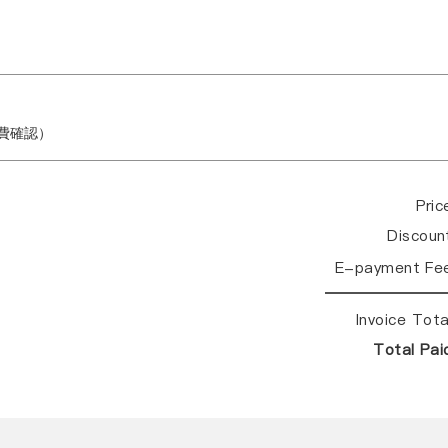
繳費確認）
Pri
Discou
E-payment Fe
Invoice Tot
Total Pa