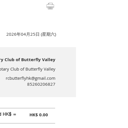
2026年04月25日 (星期六)
lub of Butterfly Valley
 Club of Butterfly Valley
rcbutterflyhk@gmail.com
85260206827
id HK$ =
HK$ 0.00