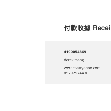
付款收據 Recei
4100054869
derek tsang
wernesa@yahoo.com
85292574430