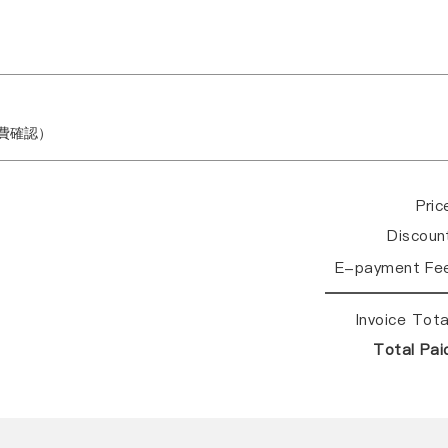
繳費確認）
Pri
Discou
E-payment Fe
Invoice Tot
Total Pa