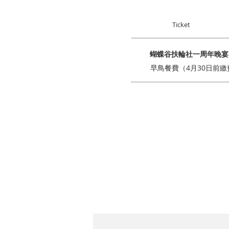
Ticket
蝴蝶谷扶輪社一周年晚宴
早鳥餐費（4月30日前