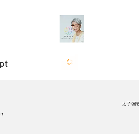
pt
太子彌敦
om