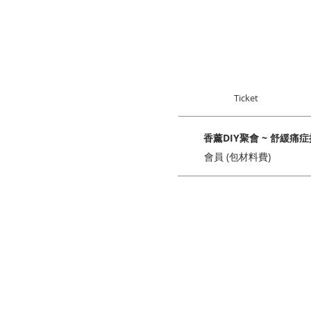
Ticket
香薰DIY聚會 ~ 舒緩痛
會員 (包材料費)