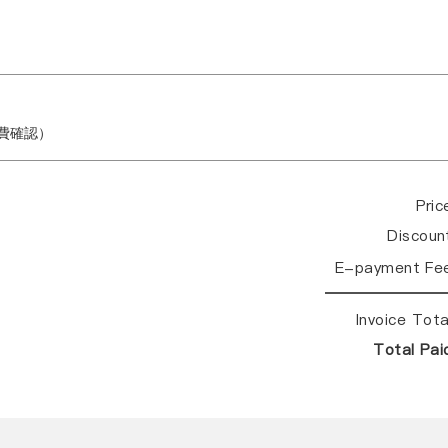
繳費確認）
Pri
Discou
E-payment Fe
Invoice Tot
Total Pa