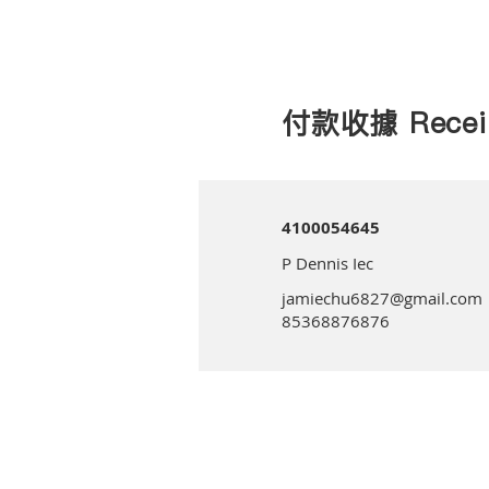
付款收據 Recei
4100054645
P Dennis Iec
jamiechu6827@gmail.com
85368876876