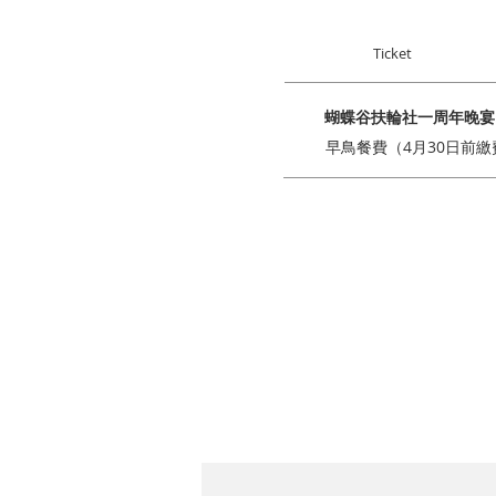
Ticket
蝴蝶谷扶輪社一周年晚宴
早鳥餐費（4月30日前