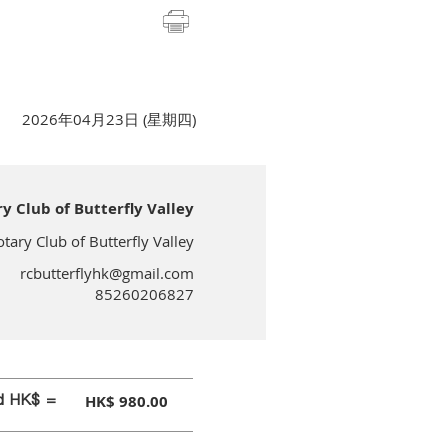
2026年04月23日 (星期四)
lub of Butterfly Valley
 Club of Butterfly Valley
rcbutterflyhk@gmail.com
85260206827
id HK$ =
HK$ 980.00