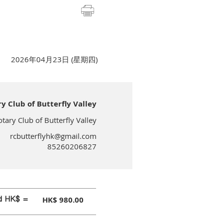
2026年04月23日 (星期四)
lub of Butterfly Valley
 Club of Butterfly Valley
rcbutterflyhk@gmail.com
85260206827
id HK$ =
HK$ 980.00