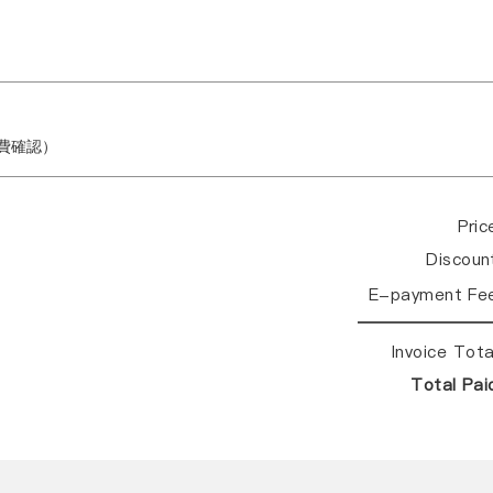
繳費確認）
Pri
Discou
E-payment Fe
Invoice Tot
Total Pa