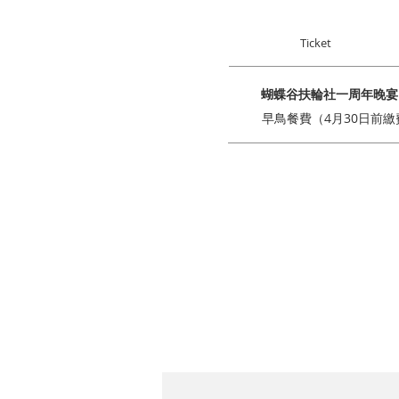
Ticket
蝴蝶谷扶輪社一周年晚宴
早鳥餐費（4月30日前