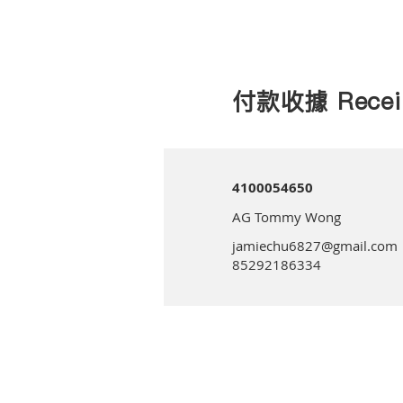
付款收據 Recei
4100054650
AG Tommy Wong
jamiechu6827@gmail.com
85292186334