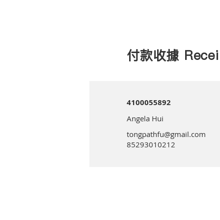
付款收據 Recei
4100055892
Angela Hui
tongpathfu@gmail.com
85293010212