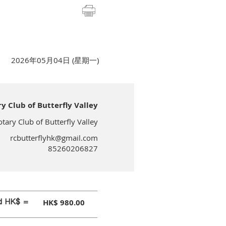
2026年05月04日 (星期一)
lub of Butterfly Valley
 Club of Butterfly Valley
rcbutterflyhk@gmail.com
85260206827
id HK$ =
HK$ 980.00