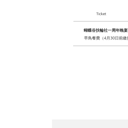
Ticket
蝴蝶谷扶輪社一周年晚宴
早鳥餐費（4月30日前