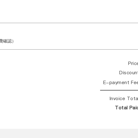
繳費確認）
Pri
Discou
E-payment Fe
Invoice Tot
Total Pa