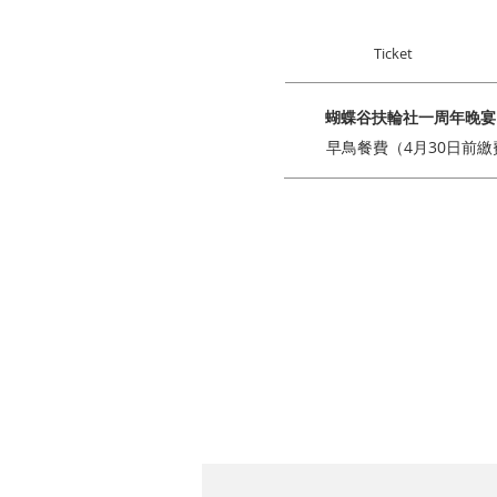
Ticket
蝴蝶谷扶輪社一周年晚宴
早鳥餐費（4月30日前