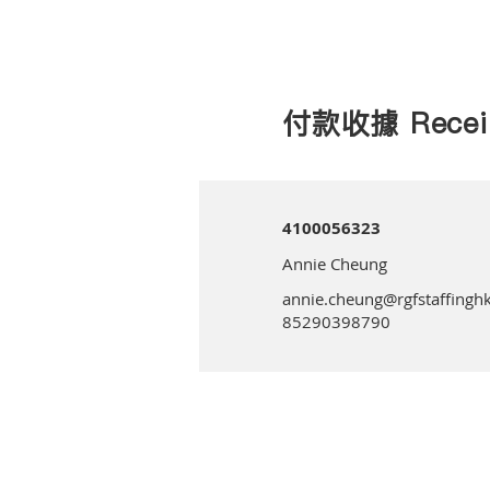
付款收據 Recei
4100056323
Annie Cheung
annie.cheung@rgfstaffinghk
85290398790