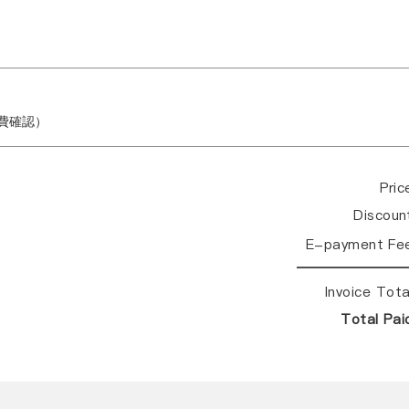
繳費確認）
Pri
Discou
E-payment Fe
Invoice Tot
Total Pa