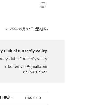
2026年05月07日 (星期四)
lub of Butterfly Valley
 Club of Butterfly Valley
rcbutterflyhk@gmail.com
85260206827
id HK$ =
HK$ 0.00