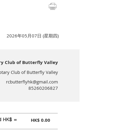
2026年05月07日 (星期四)
lub of Butterfly Valley
 Club of Butterfly Valley
rcbutterflyhk@gmail.com
85260206827
id HK$ =
HK$ 0.00