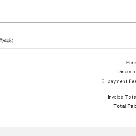
繳費確認）
Pri
Discou
E-payment Fe
Invoice Tot
Total Pa