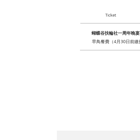
Ticket
蝴蝶谷扶輪社一周年晚宴
早鳥餐費（4月30日前