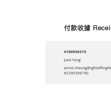
付款收據 Recei
4100056315
Julie Yung
annie.cheung@rgfstaffinghk
85290398790