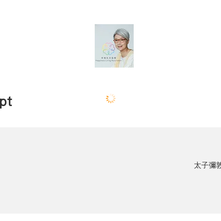
pt
太子彌敦