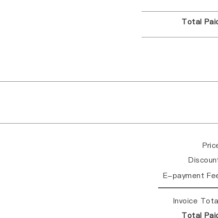
Total Pa
Pri
Discou
E-payment Fe
Invoice Tot
Total Pa