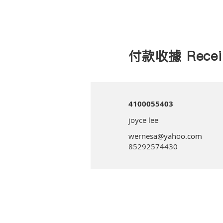
付款收據 Recei
4100055403
joyce lee
wernesa@yahoo.com
85292574430