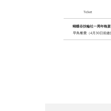
Ticket
蝴蝶谷扶輪社一周年晚宴
早鳥餐費（4月30日前