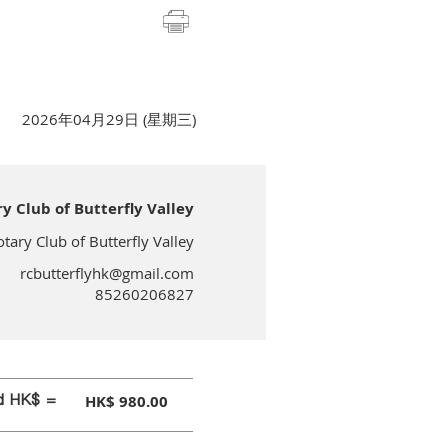
2026年04月29日 (星期三)
lub of Butterfly Valley
 Club of Butterfly Valley
rcbutterflyhk@gmail.com
85260206827
id HK$ =
HK$ 980.00