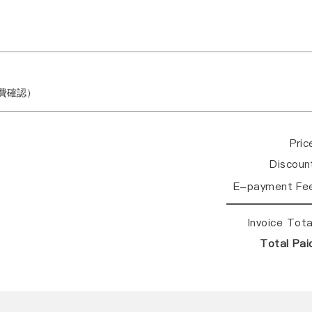
繳費確認）
Pri
Discou
E-payment Fe
Invoice Tot
Total Pa