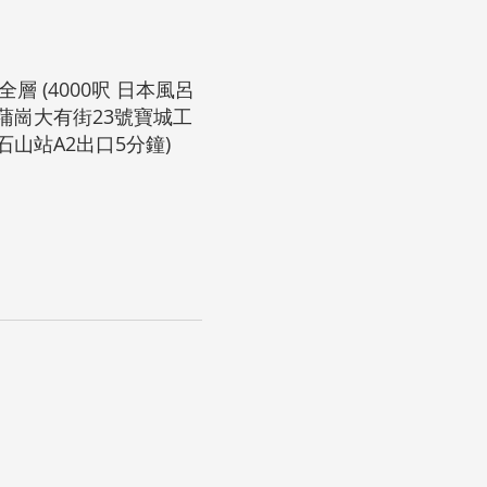
層 (4000呎 日本風呂
新蒲崗大有街23號寶城工
石山站A2出口5分鐘)