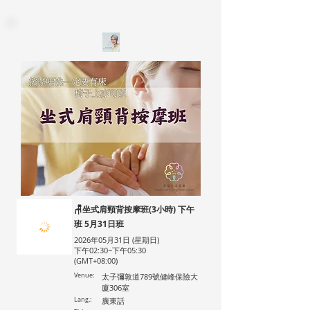
🪑坐式肩頸背按摩班(3小時) 下午
班 5月31日班
2026年05月31日 (星期日)
下午02:30~下午05:30
(GMT+08:00)
Venue:
太子彌敦道789號健峰保險大
廈306室
Lang.:
廣東話