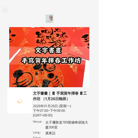
文字書畫 | 🧧 手寫賀年揮春 🧧工
作坊 （1月26日晚班）
2026年01月26日 (星期一)
下午07:00~下午09:00
(GMT+08:00)
Venue:
太子彌敦道789號健峰保險大
廈306室
Lang.:
廣東話