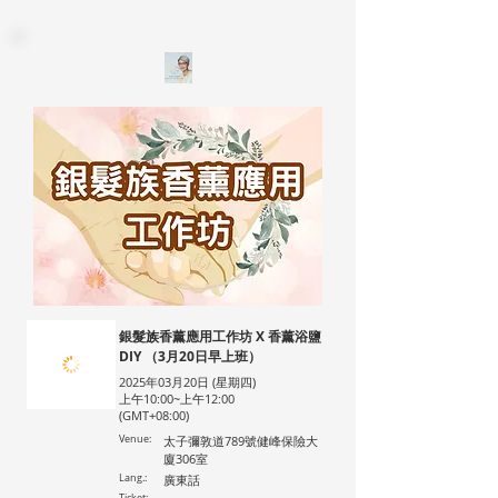
銀髮族香薰應用工作坊 X 香薰浴鹽
DIY （3月20日早上班）
2025年03月20日 (星期四)
上午10:00~上午12:00
(GMT+08:00)
Venue:
太子彌敦道789號健峰保險大
廈306室
Lang.:
廣東話