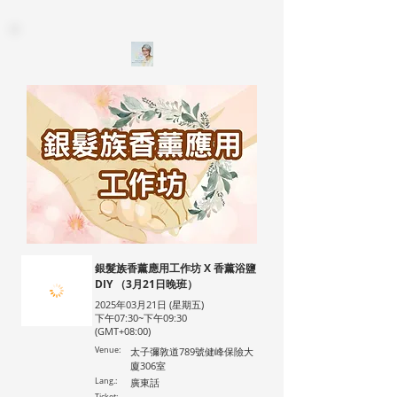
銀髮族香薰應用工作坊 X 香薰浴鹽
DIY （3月21日晚班）
2025年03月21日 (星期五)
下午07:30~下午09:30
(GMT+08:00)
Venue:
太子彌敦道789號健峰保險大
廈306室
Lang.:
廣東話