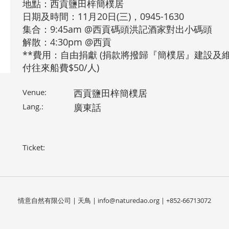
地點：西貢鹽田梓簡樸居
日期及時間：11月20日(三)，0945-1630
集合：9:45am @西貢碼頭洪記酒家對出小碼頭
解散：4:30pm @西貢
**費用：自由捐獻 (捐款將撥歸『簡樸居』建設及
付往來船費$50/人)
Venue:
西貢鹽田梓簡樸居
Lang.:
廣東話
Ticket:
情意自然有限公司 | 天鳥 |
info@naturedao.org
| +852-66713072