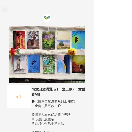
情意自然溝通咭 (一套三款) ［實體
貨物］
🌒《情意自然溝通系列工具咭》
（全套，共三款）🌔
💚情意內在自然品質心光咭
💚心靈訊息語咭
💚自然心生活小秘方咭