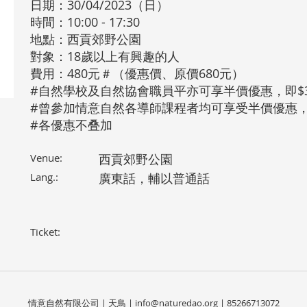
日期：30/04/2023（日）
時間：10:00 - 17:30
地點：西貢郊野公園
對象：18歲以上有興趣的人
費用：480元＃（優惠價、原價680元）
#自然學校及自然協會職員平亦可享半價優惠，即$3
#曾參加情意自然各導師課程者均可享受半價優惠，即
#各優惠不叠加
Venue:
西貢郊野公園
Lang.:
廣東話，輔以普通話
Ticket:
情意自然有限公司 | 天鳥 |
info@naturedao.org
| 85266713072