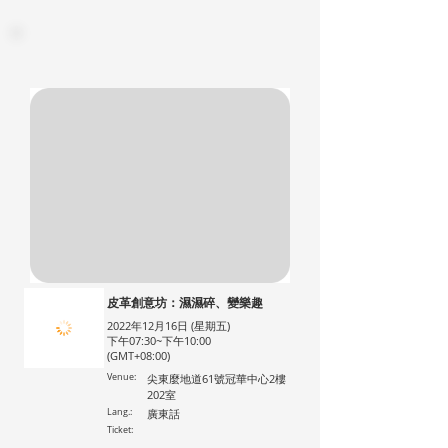
皮革創意坊：濕濕碎、變樂趣
2022年12月16日 (星期五)
下午07:30~下午10:00
(GMT+08:00)
Venue:
尖東麼地道61號冠華中心2樓
202室
Lang.:
廣東話
Ticket: