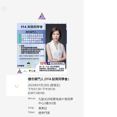
樓市蔣門人 (FFA 財商同學會）
2022年07月29日 (星期五)
下午07:30~下午09:30
(GMT+08:00)
Venue:
九龍尖沙咀麼地道61號冠華
中心2樓202室
Lang.:
廣東話
Ticket:
標準門票