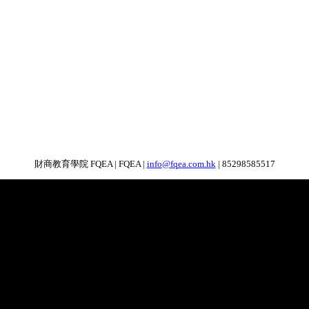
財商教育學院 FQEA | FQEA |
info@fqea.com.hk
| 85298585517