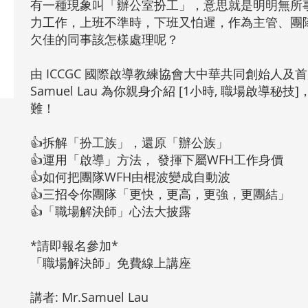
有一種現象叫「辦公室扮工」，意思就是明明無所
力工作，上班不準時，下班又怕遲，作為主管、團
欠佳的同事該怎樣處理呢？
由 ICCGC 國際啟導教練協會大中華共同創始人及首
Samuel Lau 為你親身介紹 [1小時, 職場啟導
難！
👍拆解「扮工族」，還原「辦公族」
👍運用「啟導」方法， 發揮下屬WFH工作身價
👍如何把團隊WFH由棍波變成自動波
👍三招令你團隊「更快，更高，更強，更團結」
👍「職場解決師」心法大披露
*請即報名參加*
「職場解決師」免費線上講座
講者: Mr.Samuel Lau