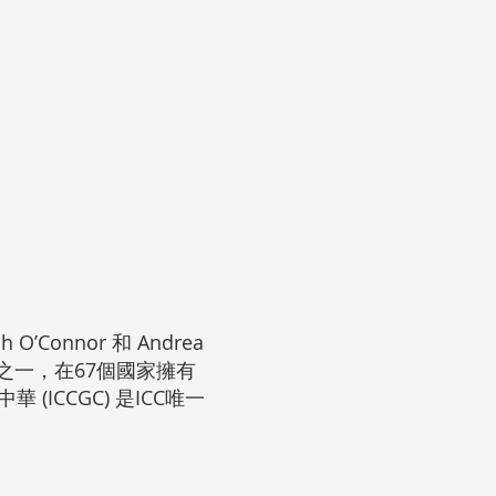
eph O’Connor 和 Andrea
織之一，在67個國家擁有
(ICCGC) 是ICC唯一