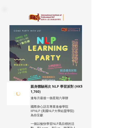
親身體驗兩次 NLP 學習派對 (HK$
1,760)
逢每月最後一個星期六舉辦
國際身心語言專業進修學院
IIPNLP (美國NLP大學結盟學院)
為你呈獻
一個以愉快學習NLP爲目標的活
動，有Learn，有Fun，把酒論人