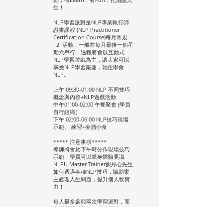
生！
NLP學習派對是NLP專業執行師
證書課程 (NLP Practitioner
Certification Course)每月常規
F2F活動，一般在每月最後一個星
期六舉行，過程將會以互動式
NLP學習遊戲為主，讓大家可以
享受NLP學習樂趣，玩住學會
NLP。
上午 09:30-01:00 NLP 不同技巧
概念與內容+NLP遊戲活動
中午01:00-02:00 午餐聚會 (學員
自行組織）
下午 02:00-06:00 NLP技巧現場
示範、 練習+美酒小食
***** 注意事項*****
導師將會於下午時分作現場技巧
示範，學員可以親身體驗見識
NLPU Master Trainer劉丹心先生
如何透過各種NLP技巧，協助案
主處理人生問題，提升個人軟實
力！
每人最多參與兩次學習派對，而
參與學習派對後如成功報讀NLP
執行師國際證書課程, 學習派對所