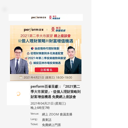
perform百峯呈獻：「2021第二
季大市展望」- 從個人理財策略到
財富增值機遇 免費網上座談會
2021年04月21日 (星期三)
晚上6時至7時
Venue:
網上 ZOOM 會議直播
Lang.:
廣東話
Ticket:
免費網上門票